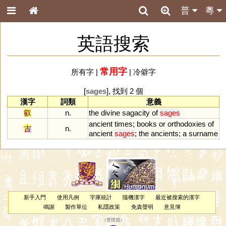
普
粵
英語搜索
常用字
所有字
|
|
冷僻字
[
sages
], 找到 2 個
漢字
詞類
意義
叡
n.
the
divine
sagacity
of
sages
ancient
times
;
books
or
orthodoxies
of
古
n.
ancient
sages
;
the
ancients
;
a
surname
新手入門
使用凡例
字庫統計
隨機漢字
最近被搜索的漢字
鳴謝
製作單位
私隱政策
免責聲明
意見簿
（
管理員
）