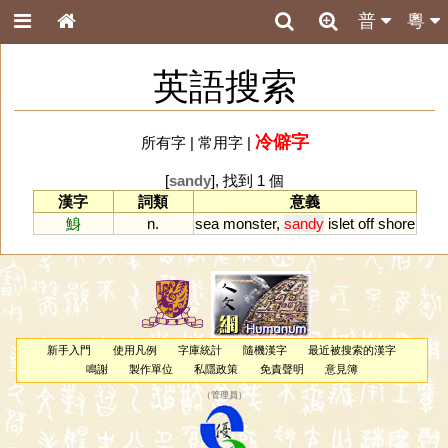
普
粵
英語搜索
冷僻字
所有字
|
常用字
|
[
sandy
], 找到 1 個
漢字
詞類
意義
鯓
n.
sea
monster
,
sandy
islet
off
shore
新手入門
使用凡例
字庫統計
隨機漢字
最近被搜索的漢字
鳴謝
製作單位
私隱政策
免責聲明
意見簿
（
管理員
）