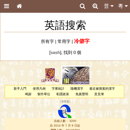
普
粵
英語搜索
冷僻字
所有字
|
常用字
|
[
sash
], 找到 0 個
新手入門
使用凡例
字庫統計
隨機漢字
最近被搜索的漢字
鳴謝
製作單位
私隱政策
免責聲明
意見簿
（
管理員
）
在線人數： 3200
自 2014 年 7 月 8 日起