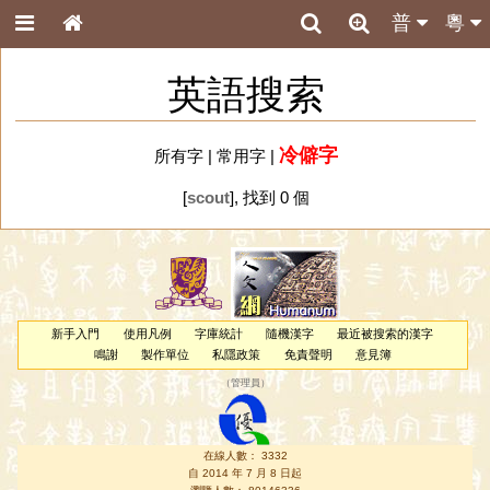
普
粵
英語搜索
冷僻字
所有字
|
常用字
|
[
scout
], 找到 0 個
新手入門
使用凡例
字庫統計
隨機漢字
最近被搜索的漢字
鳴謝
製作單位
私隱政策
免責聲明
意見簿
（
管理員
）
在線人數： 3332
自 2014 年 7 月 8 日起