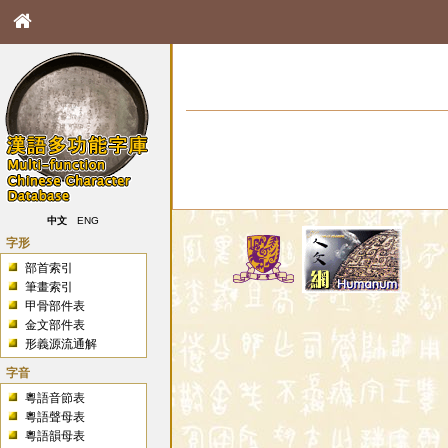
中文
ENG
字形
部首索引
筆畫索引
甲骨部件表
金文部件表
形義源流通解
字音
粵語音節表
粵語聲母表
粵語韻母表