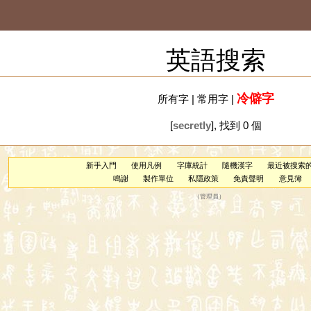
英語搜索
冷僻字
所有字
|
常用字
|
[
secretly
], 找到 0 個
新手入門
使用凡例
字庫統計
隨機漢字
最近被搜索
鳴謝
製作單位
私隱政策
免責聲明
意見簿
（
管理員
）