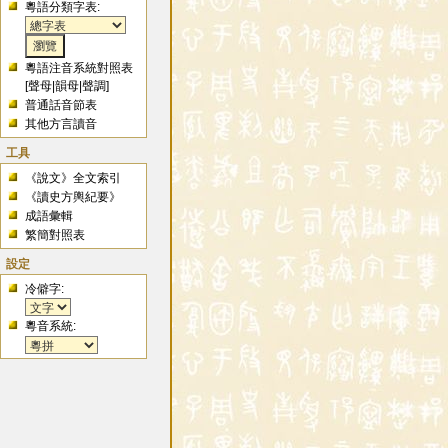
粵語分類字表:
粵語注音系統對照表
[
聲母
|
韻母
|
聲調
]
普通話音節表
其他方言讀音
工具
《說文》全文索引
《讀史方輿紀要》
成語彙輯
繁簡對照表
設定
冷僻字:
粵音系統: