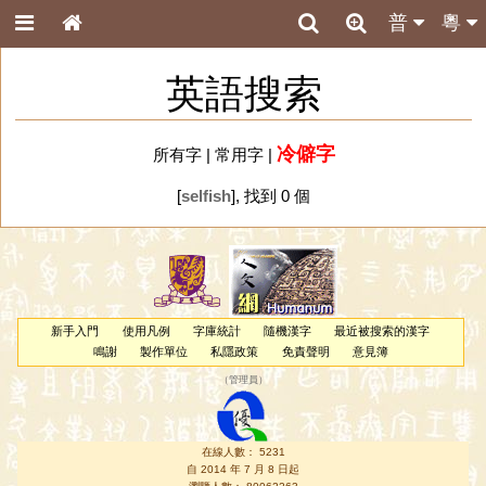
普
粵
英語搜索
冷僻字
所有字
|
常用字
|
[
selfish
], 找到 0 個
新手入門
使用凡例
字庫統計
隨機漢字
最近被搜索的漢字
鳴謝
製作單位
私隱政策
免責聲明
意見簿
（
管理員
）
在線人數： 5231
自 2014 年 7 月 8 日起