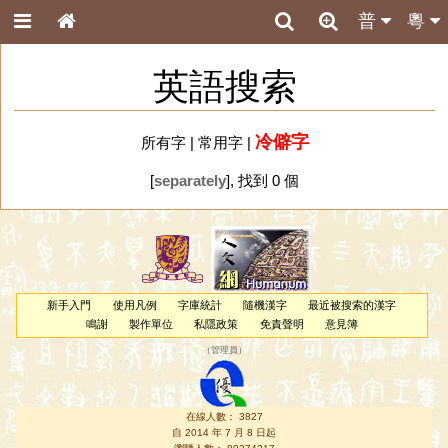
普
粵
英語搜索
冷僻字
所有字
|
常用字
|
[
separately
], 找到 0 個
新手入門
使用凡例
字庫統計
隨機漢字
最近被搜索的漢字
鳴謝
製作單位
私隱政策
免責聲明
意見簿
（
管理員
）
在線人數： 3827
自 2014 年 7 月 8 日起