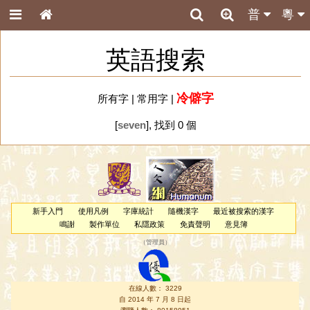
普
粵
英語搜索
冷僻字
所有字
|
常用字
|
[
seven
], 找到 0 個
新手入門
使用凡例
字庫統計
隨機漢字
最近被搜索的漢字
鳴謝
製作單位
私隱政策
免責聲明
意見簿
（
管理員
）
在線人數： 3229
自 2014 年 7 月 8 日起