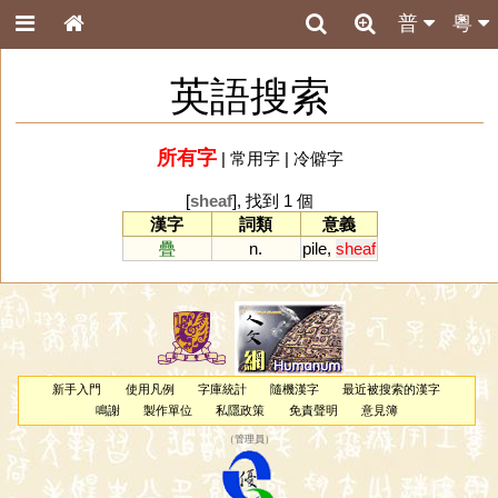
普
粵
英語搜索
所有字
|
常用字
|
冷僻字
[
sheaf
], 找到 1 個
漢字
詞類
意義
疊
n.
pile
,
sheaf
新手入門
使用凡例
字庫統計
隨機漢字
最近被搜索的漢字
鳴謝
製作單位
私隱政策
免責聲明
意見簿
（
管理員
）