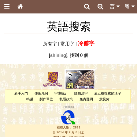
普
粵
英語搜索
冷僻字
所有字
|
常用字
|
[
shining
], 找到 0 個
新手入門
使用凡例
字庫統計
隨機漢字
最近被搜索的漢字
鳴謝
製作單位
私隱政策
免責聲明
意見簿
（
管理員
）
在線人數： 2831
自 2014 年 7 月 8 日起