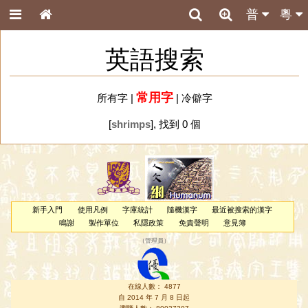
普
粵
英語搜索
常用字
所有字
|
|
冷僻字
[
shrimps
], 找到 0 個
新手入門
使用凡例
字庫統計
隨機漢字
最近被搜索的漢字
鳴謝
製作單位
私隱政策
免責聲明
意見簿
（
管理員
）
在線人數： 4877
自 2014 年 7 月 8 日起