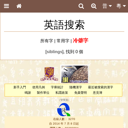
普
粵
英語搜索
冷僻字
所有字
|
常用字
|
[
siblings
], 找到 0 個
新手入門
使用凡例
字庫統計
隨機漢字
最近被搜索的漢字
鳴謝
製作單位
私隱政策
免責聲明
意見簿
（
管理員
）
在線人數： 3270
自 2014 年 7 月 8 日起