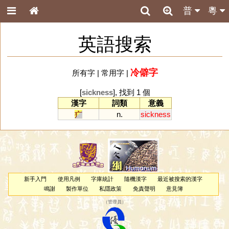
普
粵
英語搜索
冷僻字
所有字
|
常用字
|
[
sickness
], 找到 1 個
漢字
詞類
意義
疒
n.
sickness
新手入門
使用凡例
字庫統計
隨機漢字
最近被搜索的漢字
鳴謝
製作單位
私隱政策
免責聲明
意見簿
（
管理員
）