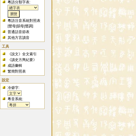
粵語分類字表:
粵語注音系統對照表
[
聲母
|
韻母
|
聲調
]
普通話音節表
其他方言讀音
工具
《說文》全文索引
《讀史方輿紀要》
成語彙輯
繁簡對照表
設定
冷僻字:
粵音系統: