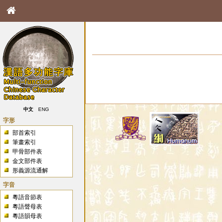
中文
ENG
字形
部首索引
筆畫索引
甲骨部件表
金文部件表
形義源流通解
字音
粵語音節表
粵語聲母表
粵語韻母表