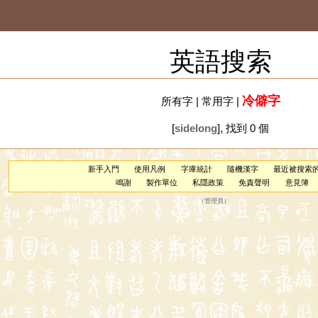
英語搜索
冷僻字
所有字
|
常用字
|
[
sidelong
], 找到 0 個
新手入門
使用凡例
字庫統計
隨機漢字
最近被搜索
鳴謝
製作單位
私隱政策
免責聲明
意見簿
（
管理員
）