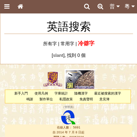
普
粵
英語搜索
冷僻字
所有字
|
常用字
|
[
slant
], 找到 0 個
新手入門
使用凡例
字庫統計
隨機漢字
最近被搜索的漢字
鳴謝
製作單位
私隱政策
免責聲明
意見簿
（
管理員
）
在線人數： 5691
自 2014 年 7 月 8 日起