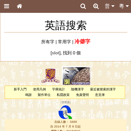
普
粵
英語搜索
冷僻字
所有字
|
常用字
|
[
slot
], 找到 0 個
新手入門
使用凡例
字庫統計
隨機漢字
最近被搜索的漢字
鳴謝
製作單位
私隱政策
免責聲明
意見簿
（
管理員
）
在線人數： 3469
自 2014 年 7 月 8 日起