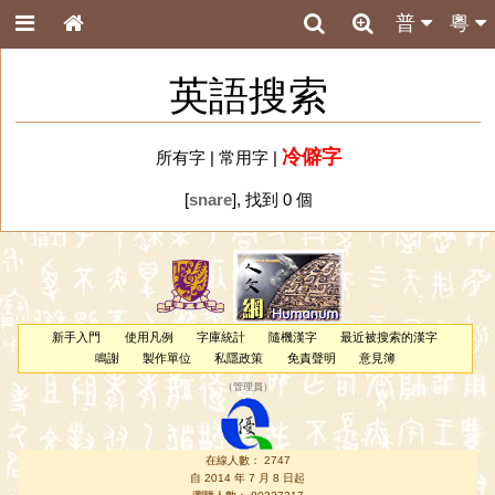
普
粵
英語搜索
冷僻字
所有字
|
常用字
|
[
snare
], 找到 0 個
新手入門
使用凡例
字庫統計
隨機漢字
最近被搜索的漢字
鳴謝
製作單位
私隱政策
免責聲明
意見簿
（
管理員
）
在線人數： 2747
自 2014 年 7 月 8 日起