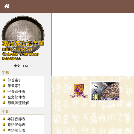
中文
ENG
字形
部首索引
筆畫索引
甲骨部件表
金文部件表
形義源流通解
字音
粵語音節表
粵語聲母表
粵語韻母表