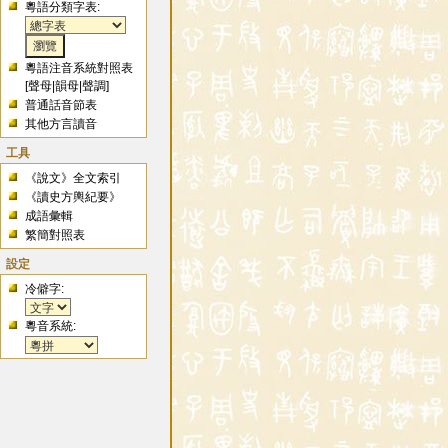
粵語分類字表:
粵語注音系統對照表
[
聲母
|
韻母
|
聲調
]
普通話音節表
其他方言讀音
工具
《說文》全文索引
《讀史方輿紀要》
成語彙輯
繁簡對照表
設定
冷僻字:
粵音系統: