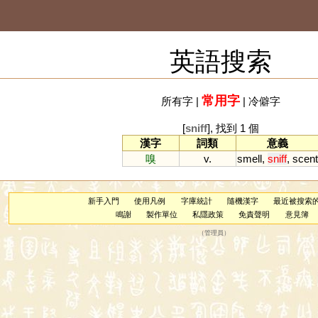
英語搜索
常用字
所有字
|
|
冷僻字
[
sniff
], 找到 1 個
漢字
詞類
意義
嗅
v.
smell
,
sniff
,
scent
新手入門
使用凡例
字庫統計
隨機漢字
最近被搜索
鳴謝
製作單位
私隱政策
免責聲明
意見簿
（
管理員
）