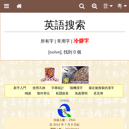
普
粵
英語搜索
冷僻字
所有字
|
常用字
|
[
solve
], 找到 0 個
新手入門
使用凡例
字庫統計
隨機漢字
最近被搜索的漢字
鳴謝
製作單位
私隱政策
免責聲明
意見簿
（
管理員
）
在線人數： 2541
自 2014 年 7 月 8 日起