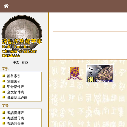
中文
ENG
字形
部首索引
筆畫索引
甲骨部件表
金文部件表
形義源流通解
字音
粵語音節表
粵語聲母表
粵語韻母表