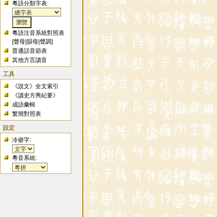
粵語分類字表:
粵語注音系統對照表
[
聲母
|
韻母
|
聲調
]
普通話音節表
其他方言讀音
工具
《說文》全文索引
《讀史方輿紀要》
成語彙輯
繁簡對照表
設定
冷僻字:
粵音系統: