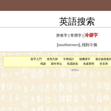
英語搜索
冷僻字
所有字
|
常用字
|
[
southerners
], 找到 0 個
新手入門
使用凡例
字庫統計
隨機漢字
最近被搜索
鳴謝
製作單位
私隱政策
免責聲明
意見簿
（
管理員
）