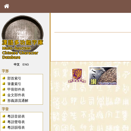
中文
ENG
字形
部首索引
筆畫索引
甲骨部件表
金文部件表
形義源流通解
字音
粵語音節表
粵語聲母表
粵語韻母表