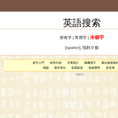
英語搜索
冷僻字
所有字
|
常用字
|
[
spatter
], 找到 0 個
新手入門
使用凡例
字庫統計
隨機漢字
最近被搜索
鳴謝
製作單位
私隱政策
免責聲明
意見簿
（
管理員
）