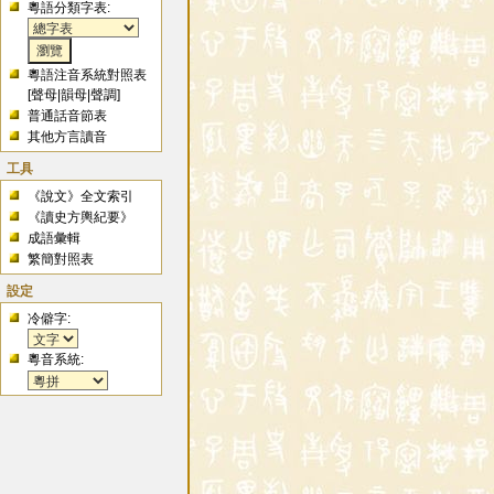
粵語分類字表:
粵語注音系統對照表
[
聲母
|
韻母
|
聲調
]
普通話音節表
其他方言讀音
工具
《說文》全文索引
《讀史方輿紀要》
成語彙輯
繁簡對照表
設定
冷僻字:
粵音系統: