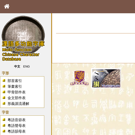
中文
ENG
字形
部首索引
筆畫索引
甲骨部件表
金文部件表
形義源流通解
字音
粵語音節表
粵語聲母表
粵語韻母表