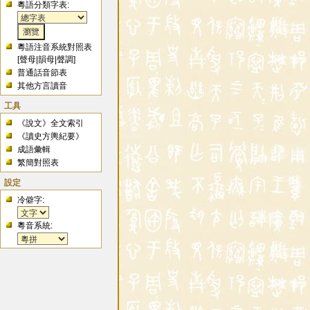
粵語分類字表:
粵語注音系統對照表
[
聲母
|
韻母
|
聲調
]
普通話音節表
其他方言讀音
工具
《說文》全文索引
《讀史方輿紀要》
成語彙輯
繁簡對照表
設定
冷僻字:
粵音系統: