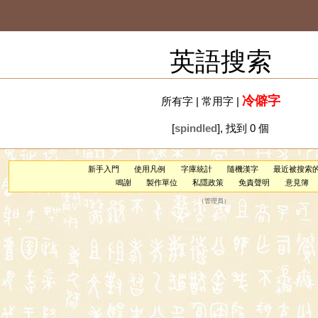
英語搜索
冷僻字
所有字
|
常用字
|
[
spindled
], 找到 0 個
新手入門
使用凡例
字庫統計
隨機漢字
最近被搜索
鳴謝
製作單位
私隱政策
免責聲明
意見簿
（
管理員
）