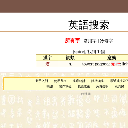
英語搜索
所有字
|
常用字
|
冷僻字
[
spire
], 找到 1 個
漢字
詞類
意義
塔
n.
tower
;
pagoda
;
spire
;
lig
新手入門
使用凡例
字庫統計
隨機漢字
最近被搜索
鳴謝
製作單位
私隱政策
免責聲明
意見簿
（
管理員
）