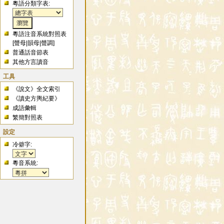
粵語分類字表:
粵語注音系統對照表
[
聲母
|
韻母
|
聲調
]
普通話音節表
其他方言讀音
工具
《說文》全文索引
《讀史方輿紀要》
成語彙輯
繁簡對照表
設定
冷僻字:
粵音系統: