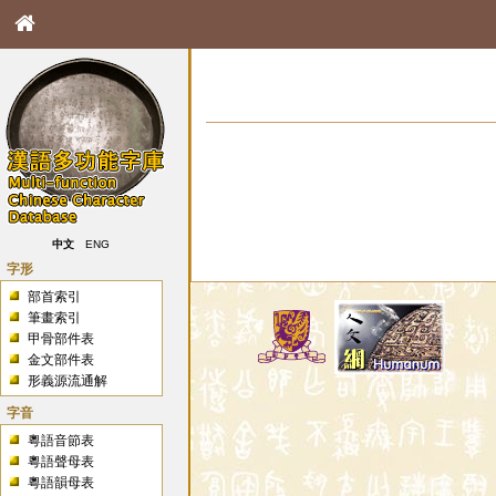
中文
ENG
字形
部首索引
筆畫索引
甲骨部件表
金文部件表
形義源流通解
字音
粵語音節表
粵語聲母表
粵語韻母表