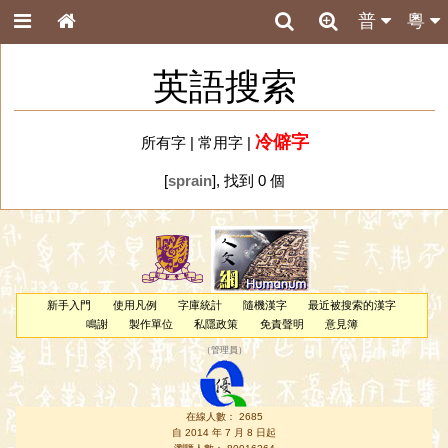
普
粵
英語搜索
冷僻字
所有字
|
常用字
|
[
sprain
], 找到 0 個
新手入門
使用凡例
字庫統計
隨機漢字
最近被搜索的漢字
鳴謝
製作單位
私隱政策
免責聲明
意見簿
（
管理員
）
在線人數： 2685
自 2014 年 7 月 8 日起