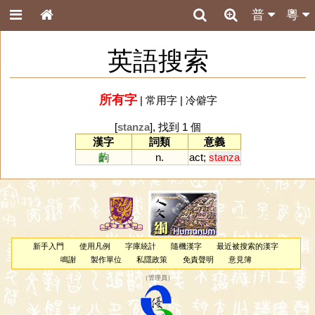
普
粵
英語搜索
所有字
|
常用字
|
冷僻字
[
stanza
], 找到 1 個
漢字
詞類
意義
齣
n.
act
;
stanza
新手入門
使用凡例
字庫統計
隨機漢字
最近被搜索的漢字
鳴謝
製作單位
私隱政策
免責聲明
意見簿
（
管理員
）