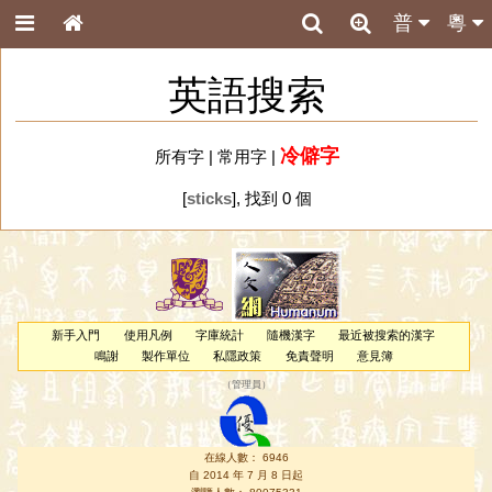
普
粵
英語搜索
冷僻字
所有字
|
常用字
|
[
sticks
], 找到 0 個
新手入門
使用凡例
字庫統計
隨機漢字
最近被搜索的漢字
鳴謝
製作單位
私隱政策
免責聲明
意見簿
（
管理員
）
在線人數： 6946
自 2014 年 7 月 8 日起