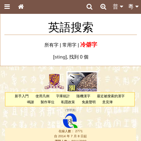
普
粵
英語搜索
冷僻字
所有字
|
常用字
|
[
sting
], 找到 0 個
新手入門
使用凡例
字庫統計
隨機漢字
最近被搜索的漢字
鳴謝
製作單位
私隱政策
免責聲明
意見簿
（
管理員
）
在線人數： 2771
自 2014 年 7 月 8 日起