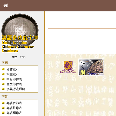
中文
ENG
字形
部首索引
筆畫索引
甲骨部件表
金文部件表
形義源流通解
字音
粵語音節表
粵語聲母表
粵語韻母表