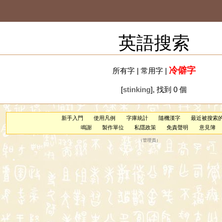
英語搜索
冷僻字
所有字
|
常用字
|
[
stinking
], 找到 0 個
新手入門
使用凡例
字庫統計
隨機漢字
最近被搜索
鳴謝
製作單位
私隱政策
免責聲明
意見簿
（
管理員
）