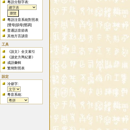
粵語分類字表:
粵語注音系統對照表
[
聲母
|
韻母
|
聲調
]
普通話音節表
其他方言讀音
工具
《說文》全文索引
《讀史方輿紀要》
成語彙輯
繁簡對照表
設定
冷僻字:
粵音系統: