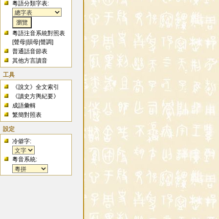
粵語分類字表:
粵語注音系統對照表
[
聲母
|
韻母
|
聲調
]
普通話音節表
其他方言讀音
工具
《說文》全文索引
《讀史方輿紀要》
成語彙輯
繁簡對照表
設定
冷僻字:
粵音系統: