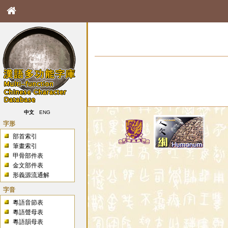
中文
ENG
字形
部首索引
筆畫索引
甲骨部件表
金文部件表
形義源流通解
字音
粵語音節表
粵語聲母表
粵語韻母表