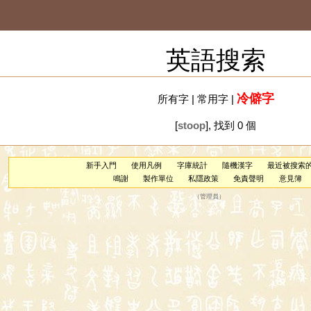
英語搜索
冷僻字
所有字
|
常用字
|
[
stoop
], 找到 0 個
新手入門
使用凡例
字庫統計
隨機漢字
最近被搜索
鳴謝
製作單位
私隱政策
免責聲明
意見簿
（
管理員
）