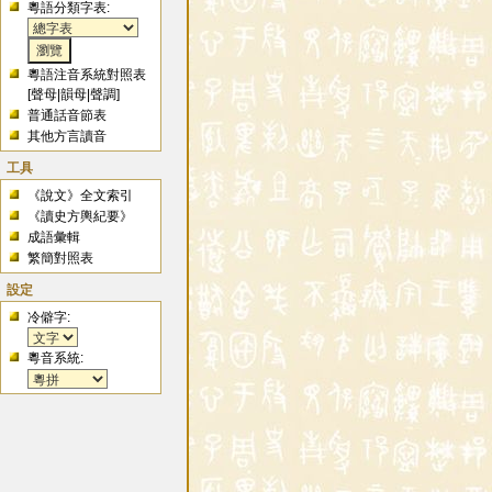
粵語分類字表:
粵語注音系統對照表
[
聲母
|
韻母
|
聲調
]
普通話音節表
其他方言讀音
工具
《說文》全文索引
《讀史方輿紀要》
成語彙輯
繁簡對照表
設定
冷僻字:
粵音系統: