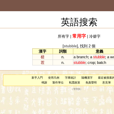
英語搜索
常用字
所有字
|
|
冷僻字
[
stubble
], 找到 2 個
漢字
詞類
意義
槎
n.
a
branch
;
a
stubble
;
a
w
茬
n.
stubble
;
crop
;
batch
新手入門
使用凡例
字庫統計
隨機漢字
最近被搜索
鳴謝
製作單位
私隱政策
免責聲明
意見簿
（
管理員
）