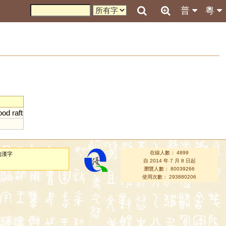
普
粵
ood
raft
在線人數： 4899
的漢字
自 2014 年 7 月 8 日起
瀏覽人數： 80039266
使用次數： 293880206