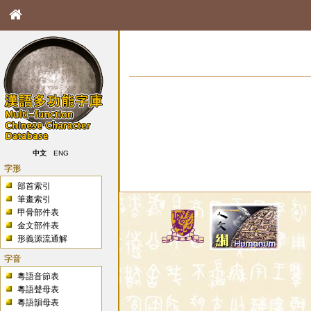
中文
ENG
字形
部首索引
筆畫索引
甲骨部件表
金文部件表
形義源流通解
字音
粵語音節表
粵語聲母表
粵語韻母表