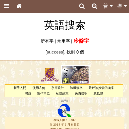
普
粵
英語搜索
冷僻字
所有字
|
常用字
|
[
success
], 找到 0 個
新手入門
使用凡例
字庫統計
隨機漢字
最近被搜索的漢字
鳴謝
製作單位
私隱政策
免責聲明
意見簿
（
管理員
）
在線人數： 3787
自 2014 年 7 月 8 日起