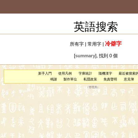
英語搜索
冷僻字
所有字
|
常用字
|
[
summary
], 找到 0 個
新手入門
使用凡例
字庫統計
隨機漢字
最近被搜索
鳴謝
製作單位
私隱政策
免責聲明
意見簿
（
管理員
）