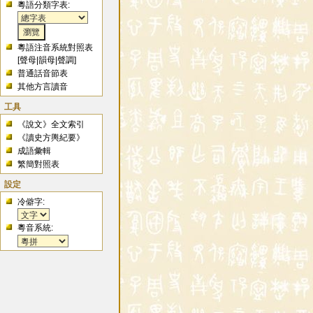
粵語分類字表:
粵語注音系統對照表
[
聲母
|
韻母
|
聲調
]
普通話音節表
其他方言讀音
工具
《說文》全文索引
《讀史方輿紀要》
成語彙輯
繁簡對照表
設定
冷僻字:
粵音系統: