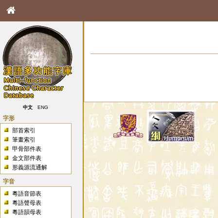
中文
ENG
字形
部首索引
筆畫索引
甲骨部件表
金文部件表
形義源流通解
字音
粵語音節表
粵語聲母表
粵語韻母表