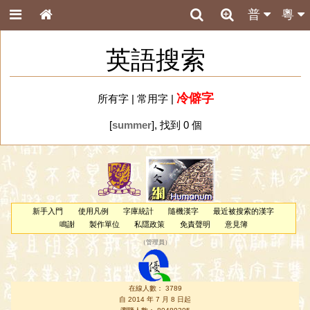
普
粵
英語搜索
冷僻字
所有字
|
常用字
|
[
summer
], 找到 0 個
新手入門
使用凡例
字庫統計
隨機漢字
最近被搜索的漢字
鳴謝
製作單位
私隱政策
免責聲明
意見簿
（
管理員
）
在線人數： 3789
自 2014 年 7 月 8 日起