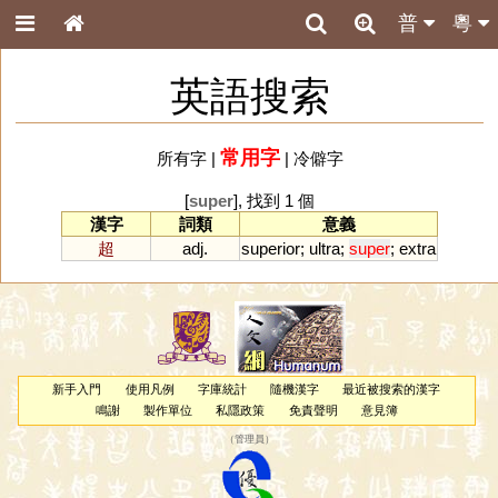
普
粵
英語搜索
常用字
所有字
|
|
冷僻字
[
super
], 找到 1 個
漢字
詞類
意義
超
adj.
superior
;
ultra
;
super
;
extra
新手入門
使用凡例
字庫統計
隨機漢字
最近被搜索的漢字
鳴謝
製作單位
私隱政策
免責聲明
意見簿
（
管理員
）