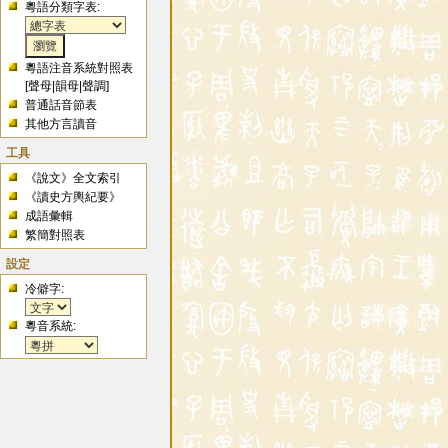
粵語分類字表:
粵語注音系統對照表
[
聲母
|
韻母
|
聲調
]
普通話音節表
其他方言讀音
工具
《說文》全文索引
《讀史方輿紀要》
成語彙輯
繁簡對照表
設定
冷僻字:
粵音系統: