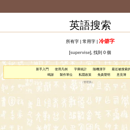
英語搜索
冷僻字
所有字
|
常用字
|
[
supervise
], 找到 0 個
新手入門
使用凡例
字庫統計
隨機漢字
最近被搜索
鳴謝
製作單位
私隱政策
免責聲明
意見簿
（
管理員
）