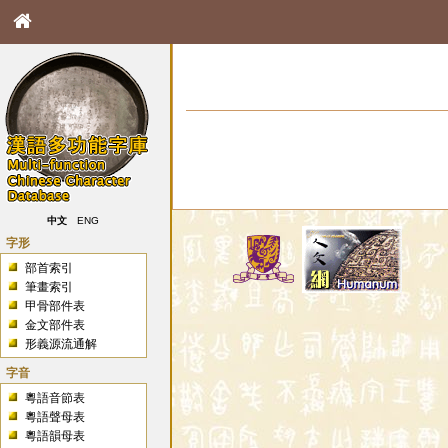
中文
ENG
字形
部首索引
筆畫索引
甲骨部件表
金文部件表
形義源流通解
字音
粵語音節表
粵語聲母表
粵語韻母表