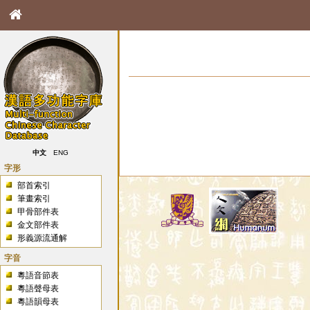
中文
ENG
字形
部首索引
筆畫索引
甲骨部件表
金文部件表
形義源流通解
字音
粵語音節表
粵語聲母表
粵語韻母表