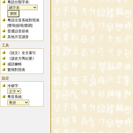
粵語分類字表:
粵語注音系統對照表
[
聲母
|
韻母
|
聲調
]
普通話音節表
其他方言讀音
工具
《說文》全文索引
《讀史方輿紀要》
成語彙輯
繁簡對照表
設定
冷僻字:
粵音系統: