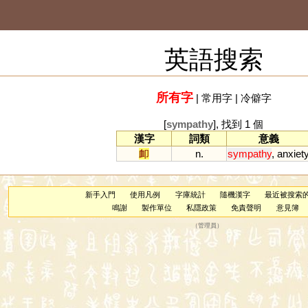
英語搜索
所有字
|
常用字
|
冷僻字
[
sympathy
], 找到 1 個
漢字
詞類
意義
卹
n.
sympathy
,
anxiet
新手入門
使用凡例
字庫統計
隨機漢字
最近被搜索
鳴謝
製作單位
私隱政策
免責聲明
意見簿
（
管理員
）