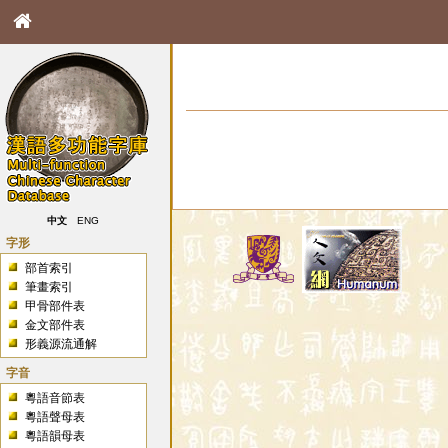
中文
ENG
字形
部首索引
筆畫索引
甲骨部件表
金文部件表
形義源流通解
字音
粵語音節表
粵語聲母表
粵語韻母表