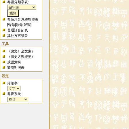
粵語分類字表:
粵語注音系統對照表
[
聲母
|
韻母
|
聲調
]
普通話音節表
其他方言讀音
工具
《說文》全文索引
《讀史方輿紀要》
成語彙輯
繁簡對照表
設定
冷僻字:
粵音系統: