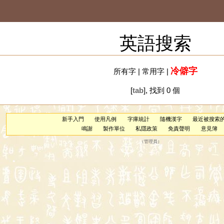
英語搜索
冷僻字
所有字
|
常用字
|
[
tab
], 找到 0 個
新手入門
使用凡例
字庫統計
隨機漢字
最近被搜索
鳴謝
製作單位
私隱政策
免責聲明
意見簿
（
管理員
）