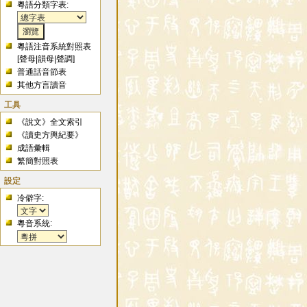
粵語分類字表:
粵語注音系統對照表
[
聲母
|
韻母
|
聲調
]
普通話音節表
其他方言讀音
工具
《說文》全文索引
《讀史方輿紀要》
成語彙輯
繁簡對照表
設定
冷僻字:
粵音系統: