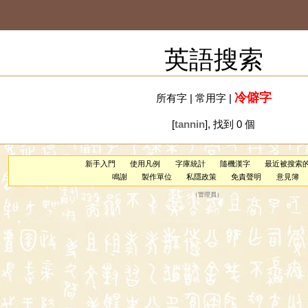
英語搜索
冷僻字
所有字
|
常用字
|
[
tannin
], 找到 0 個
新手入門
使用凡例
字庫統計
隨機漢字
最近被搜索
鳴謝
製作單位
私隱政策
免責聲明
意見簿
（
管理員
）