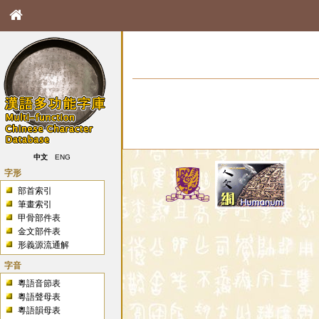
中文
ENG
字形
部首索引
筆畫索引
甲骨部件表
金文部件表
形義源流通解
字音
粵語音節表
粵語聲母表
粵語韻母表