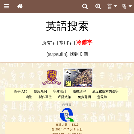
普
粵
英語搜索
冷僻字
所有字
|
常用字
|
[
tarpaulin
], 找到 0 個
新手入門
使用凡例
字庫統計
隨機漢字
最近被搜索的漢字
鳴謝
製作單位
私隱政策
免責聲明
意見簿
（
管理員
）
在線人數： 3315
自 2014 年 7 月 8 日起