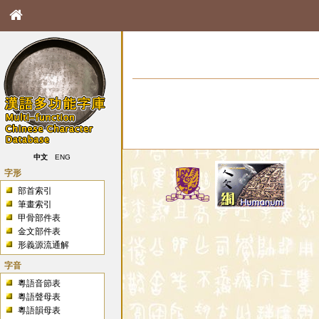
中文
ENG
字形
部首索引
筆畫索引
甲骨部件表
金文部件表
形義源流通解
字音
粵語音節表
粵語聲母表
粵語韻母表