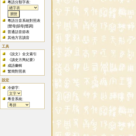
粵語分類字表:
粵語注音系統對照表
[
聲母
|
韻母
|
聲調
]
普通話音節表
其他方言讀音
工具
《說文》全文索引
《讀史方輿紀要》
成語彙輯
繁簡對照表
設定
冷僻字:
粵音系統: