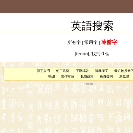
英語搜索
冷僻字
所有字
|
常用字
|
[
tenon
], 找到 0 個
新手入門
使用凡例
字庫統計
隨機漢字
最近被搜索
鳴謝
製作單位
私隱政策
免責聲明
意見簿
（
管理員
）