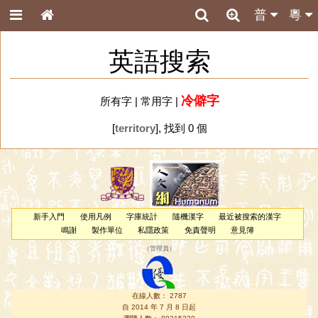
普
粵
英語搜索
冷僻字
所有字
|
常用字
|
[
territory
], 找到 0 個
新手入門
使用凡例
字庫統計
隨機漢字
最近被搜索的漢字
鳴謝
製作單位
私隱政策
免責聲明
意見簿
（
管理員
）
在線人數： 2787
自 2014 年 7 月 8 日起