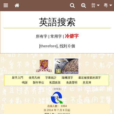
普
粵
英語搜索
冷僻字
所有字
|
常用字
|
[
therefore
], 找到 0 個
新手入門
使用凡例
字庫統計
隨機漢字
最近被搜索的漢字
鳴謝
製作單位
私隱政策
免責聲明
意見簿
（
管理員
）
在線人數： 3394
自 2014 年 7 月 8 日起