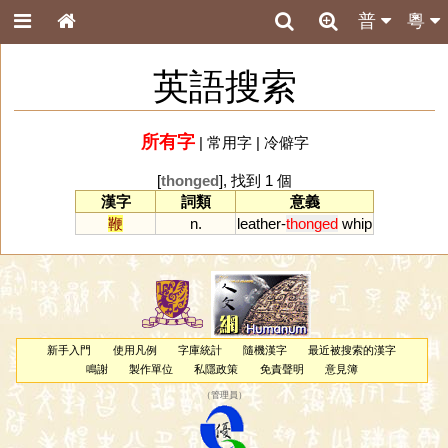
普
粵
英語搜索
所有字
|
常用字
|
冷僻字
[
thonged
], 找到 1 個
漢字
詞類
意義
鞭
n.
leather
-
thonged
whip
新手入門
使用凡例
字庫統計
隨機漢字
最近被搜索的漢字
鳴謝
製作單位
私隱政策
免責聲明
意見簿
（
管理員
）