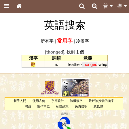
普
粵
英語搜索
常用字
所有字
|
|
冷僻字
[
thonged
], 找到 1 個
漢字
詞類
意義
鞭
n.
leather
-
thonged
whip
新手入門
使用凡例
字庫統計
隨機漢字
最近被搜索的漢字
鳴謝
製作單位
私隱政策
免責聲明
意見簿
（
管理員
）