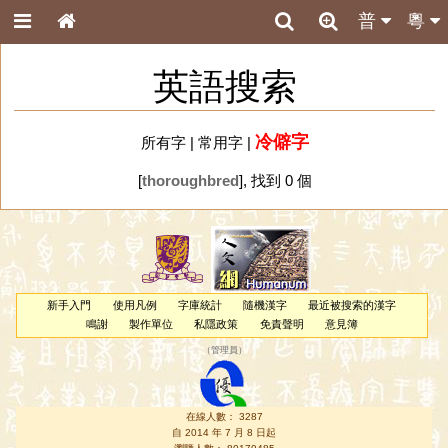
普
粵
英語搜索
冷僻字
所有字
|
常用字
|
[
thoroughbred
], 找到 0 個
新手入門
使用凡例
字庫統計
隨機漢字
最近被搜索的漢字
鳴謝
製作單位
私隱政策
免責聲明
意見簿
（
管理員
）
在線人數： 3287
自 2014 年 7 月 8 日起