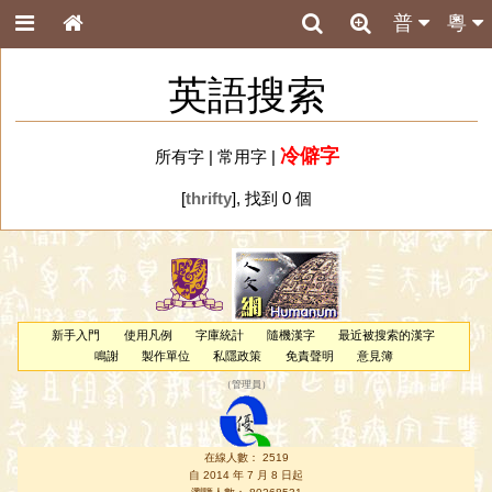
普
粵
英語搜索
冷僻字
所有字
|
常用字
|
[
thrifty
], 找到 0 個
新手入門
使用凡例
字庫統計
隨機漢字
最近被搜索的漢字
鳴謝
製作單位
私隱政策
免責聲明
意見簿
（
管理員
）
在線人數： 2519
自 2014 年 7 月 8 日起