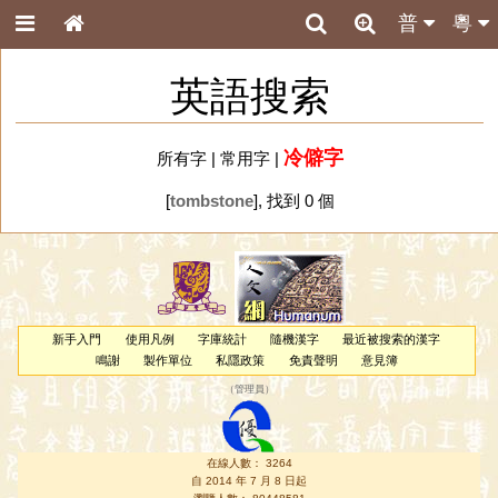
普
粵
英語搜索
冷僻字
所有字
|
常用字
|
[
tombstone
], 找到 0 個
新手入門
使用凡例
字庫統計
隨機漢字
最近被搜索的漢字
鳴謝
製作單位
私隱政策
免責聲明
意見簿
（
管理員
）
在線人數： 3264
自 2014 年 7 月 8 日起