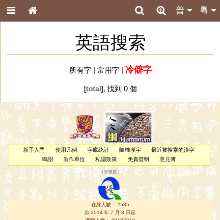
普
粵
英語搜索
冷僻字
所有字
|
常用字
|
[
total
], 找到 0 個
新手入門
使用凡例
字庫統計
隨機漢字
最近被搜索的漢字
鳴謝
製作單位
私隱政策
免責聲明
意見簿
（
管理員
）
在線人數： 2535
自 2014 年 7 月 8 日起