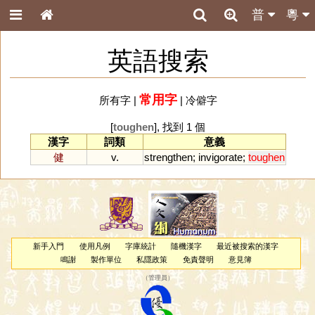
普
粵
英語搜索
常用字
所有字
|
|
冷僻字
[
toughen
], 找到 1 個
漢字
詞類
意義
健
v.
strengthen
;
invigorate
;
toughen
新手入門
使用凡例
字庫統計
隨機漢字
最近被搜索的漢字
鳴謝
製作單位
私隱政策
免責聲明
意見簿
（
管理員
）