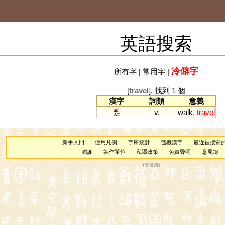
英語搜索
冷僻字
所有字
|
常用字
|
[
travel
], 找到 1 個
漢字
詞類
意義
辵
v.
walk
,
travel
新手入門
使用凡例
字庫統計
隨機漢字
最近被搜索
鳴謝
製作單位
私隱政策
免責聲明
意見簿
（
管理員
）