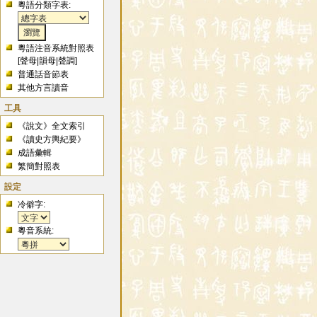
粵語分類字表:
粵語注音系統對照表
[
聲母
|
韻母
|
聲調
]
普通話音節表
其他方言讀音
工具
《說文》全文索引
《讀史方輿紀要》
成語彙輯
繁簡對照表
設定
冷僻字:
粵音系統: