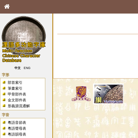
中文
ENG
字形
部首索引
筆畫索引
甲骨部件表
金文部件表
形義源流通解
字音
粵語音節表
粵語聲母表
粵語韻母表